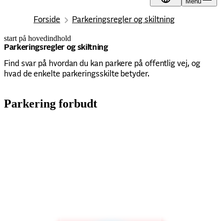
Menu
DA
Forside
Parkeringsregler og skiltning
start på hovedindhold
senest opdateret 22. januar 2026
Parkeringsregler og skiltning
Find svar på hvordan du kan parkere på offentlig vej, og
hvad de enkelte parkeringsskilte betyder.
Parkering forbudt